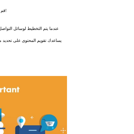
قم بتنزيل تقويم محتوى الوسائط الاجتماعية لعام 2019 للعلامات التجارية في دبي والإمارات العربية المتحدة!
عندما يتم التخطيط لوسائل التواص،
يساعدك تقويم المحتوى على تحديد محت