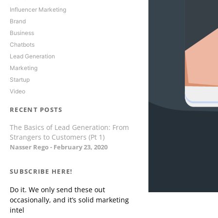
Influencer Marketing
Brand
Business
Chatbots
Lead Generation
Marketing
Startup
Video
RECENT POSTS
The Basics of Lead Generation: From
Strangers to Customers (Pt 1)
Nasser Rego
February 23, 2020
SUBSCRIBE HERE!
Do it. We only send these out
occasionally, and it’s solid marketing
intel