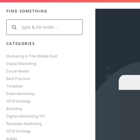
FIND SOMETHING
CATEGORIES
Marketing In The Middle East
Digital Marketing
Social Media
Best Practice
Template
Email Marketing
2019 Strategy
Branding
Digital Advertising 101
Ramadan Marketing
2018 Strategy
Arabic