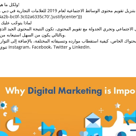
ولكل ما هو اجتماعي، الآن هو الأوان!
4a2b-bc0f-3c02a6335c70′,’justifycenter’)}}
لماذا يتوجّب عليك
ل الاجتماعي وتجري الجدولة مع تقويم المحتوى، تكون النتيجة المحتوى الجيد ا
وبالتالي يكون من السهل استيعابه من قبل المتابعين والمعجبين.
واك الخاص، كيفية استقطاب موارده وتنسيقاته المختلفة، بالإضافة إلى التواري
تنوي النشر حينها على كل من Instagram، Facebook، Twitter و LinkedIn.