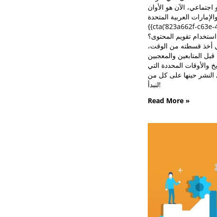
{{cta(‘823a662f-c63e-
 استخدام تقويم المحتوى؟
لذي أخذ قسطته من الوقت
خ والأوقات المحددة التي
لنبدأ!
Read More »